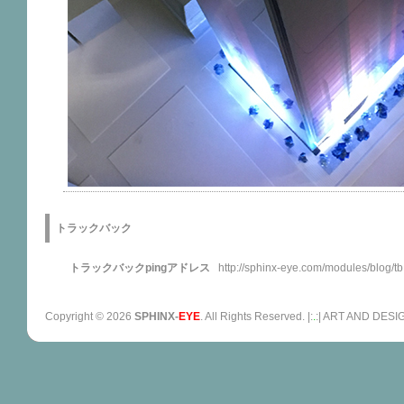
トラックバック
トラックバックpingアドレス
http://sphinx-eye.com/modules/blog/t
Copyright ©
2026
SPHINX-
EYE
. All Rights Reserved. |:
.
:| ART AND D