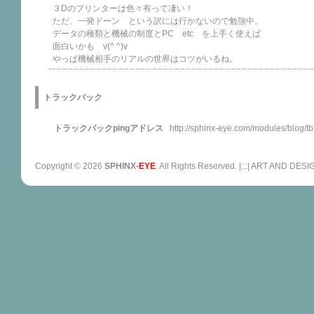
３Dのプリンターは色々有って凄い！
ただ、一発ドーン という訳には行かないので勉強中。
データの種類と機械の制度とPC etc を上手く使えば
面白いかも v(^ ^)v
やっぱ機械相手のリアルの世界はコツがいるね。
トラックバック
トラックバックpingアドレス
http://sphinx-eye.com/modules/blog/t
Copyright ©
2026
SPHINX-
EYE
. All Rights Reserved. |:
.
:| ART AND D