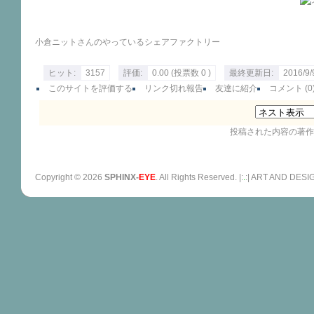
小倉ニットさんのやっているシェアファクトリー
ヒット:
3157
評価:
0.00 (投票数 0 )
最終更新日:
2016/9/
このサイトを評価する
リンク切れ報告
友達に紹介
コメント (0
投稿された内容の著作
Copyright ©
2026
SPHINX-
EYE
. All Rights Reserved. |:
.
:| ART AND D