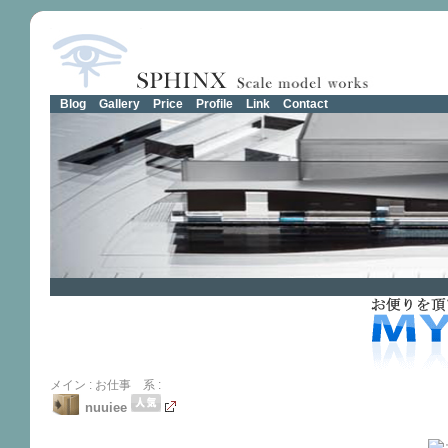
Blog
Gallery
Price
Profile
Link
Contact
メイン
:
お仕事 系
:
nuuiee