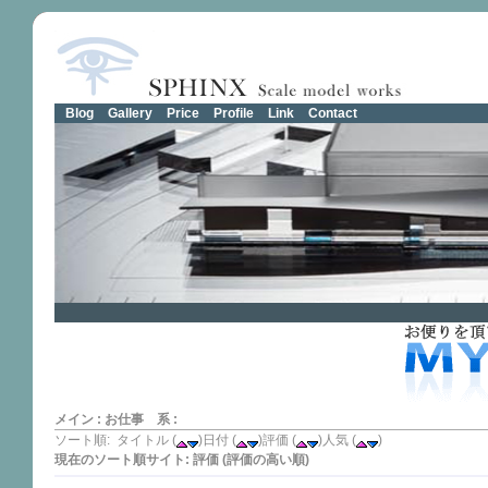
Blog
Gallery
Price
Profile
Link
Contact
メイン
:
お仕事 系
:
ソート順: タイトル (
)日付 (
)評価 (
)人気 (
)
現在のソート順サイト: 評価 (評価の高い順)