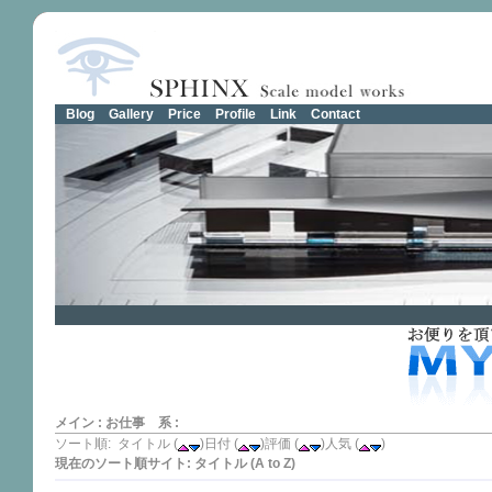
Blog
Gallery
Price
Profile
Link
Contact
メイン
:
お仕事 系
:
ソート順: タイトル (
)日付 (
)評価 (
)人気 (
)
現在のソート順サイト: タイトル (A to Z)